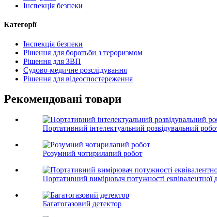
Інспекція безпеки
Категорії
Інспекція безпеки
Рішення для боротьби з тероризмом
Рішення для ЗВП
Судово-медичне розслідування
Рішення для відеоспостереження
Рекомендовані товари
Портативний інтелектуальний розвідувальний робо
Розумний чотирилапий робот
Портативний вимірювач потужності еквівалентної 
Багатогазовий детектор