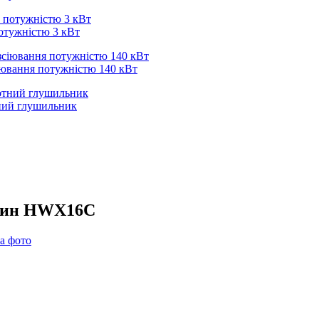
потужністю 3 кВт
іювання потужністю 140 кВт
ний глушильник
овин HWX16C