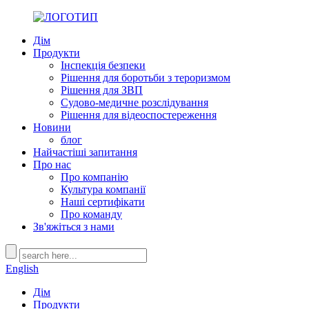
Дім
Продукти
Інспекція безпеки
Рішення для боротьби з тероризмом
Рішення для ЗВП
Судово-медичне розслідування
Рішення для відеоспостереження
Новини
блог
Найчастіші запитання
Про нас
Про компанію
Культура компанії
Наші сертифікати
Про команду
Зв'яжіться з нами
English
Дім
Продукти