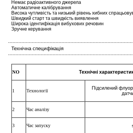
Немає радіоактивного джерела
Автоматичне калібрування
Висока чутливість та низький рівень хибних спрацьову
Швидкий старт та швидкість виявлення
Широка ідентифікація вибухових речовин
Зручне керування
Технічна специфікація
NO
Технічні характеристи
Підсилений флуор
1
Технології
датчи
2
Час аналізу
3
Час запуску