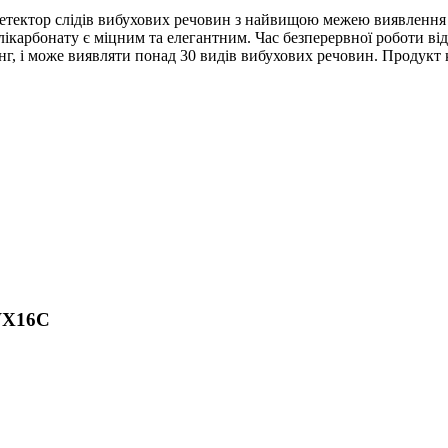
ектор слідів вибухових речовин з найвищою межею виявлення 
карбонату є міцним та елегантним. Час безперервної роботи від 
нг, і може виявляти понад 30 видів вибухових речовин. Продукт 
HWX16C