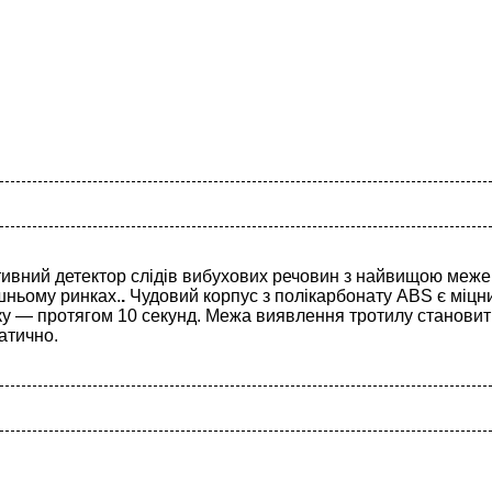
вний детектор слідів вибухових речовин з найвищою меже
шньому ринках.
.
Чудовий корпус з полікарбонату ABS є міцни
ку — протягом 10 секунд. Межа виявлення тротилу становить 
атично.