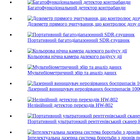
Багатофункціональний детектор контрабанди
Дозиметр прямого зчитування, що контролює дозу 
Портативний багатодіапазонний SDR-глушник
Кольорова нічна камера далекого радіусу дії
Мультибіометричний збір та аналіз даних
Лазерний винищувач нерозірваних боєприпасів 100
Нелінійний детектор переходів HW-802
Портативний ультратонкий рентгенівський сканер 
Інтелектуальна лазерна система боротьби з дронів 