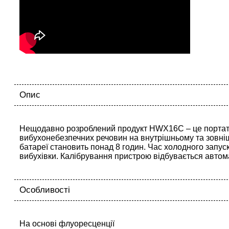
Опис
Нещодавно розроблений продукт HWX16C – це портати
вибухонебезпечних речовин на внутрішньому та зовні
батареї становить понад 8 годин. Час холодного запус
вибухівки. Калібрування пристрою відбувається автом
Особливості
На основі флуоресценції