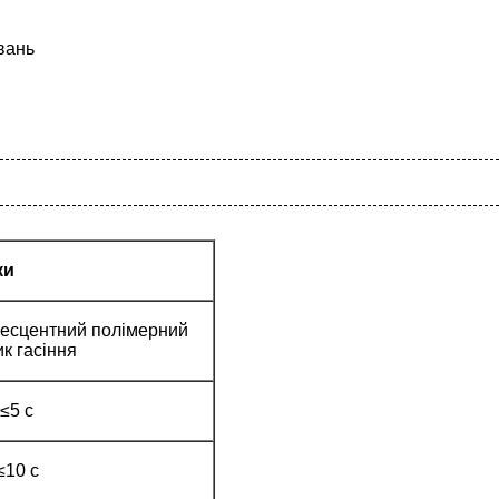
вань
ки
есцентний полімерний
к гасіння
≤5 с
≤10 с