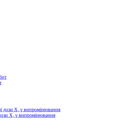
т
дози X, γ випромінювання