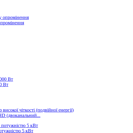
опромінення
0 Вт
HD (двоканальний...
потужністю 5 кВт