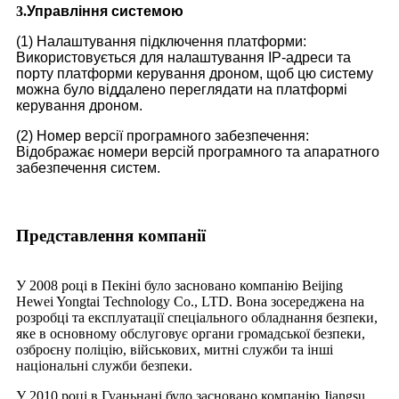
3.
Управління системою
(1) Налаштування підключення платформи:
Використовується для налаштування IP-адреси та
порту платформи керування дроном, щоб цю систему
можна було віддалено переглядати на платформі
керування дроном.
(2) Номер версії програмного забезпечення:
Відображає номери версій програмного та апаратного
забезпечення систем.
Представлення компанії
У 2008 році в Пекіні було засновано компанію Beijing
Hewei Yongtai Technology Co., LTD. Вона зосереджена на
розробці та експлуатації спеціального обладнання безпеки,
яке в основному обслуговує органи громадської безпеки,
озброєну поліцію, військових, митні служби та інші
національні служби безпеки.
У 2010 році в Гуаньнані було засновано компанію Jiangsu