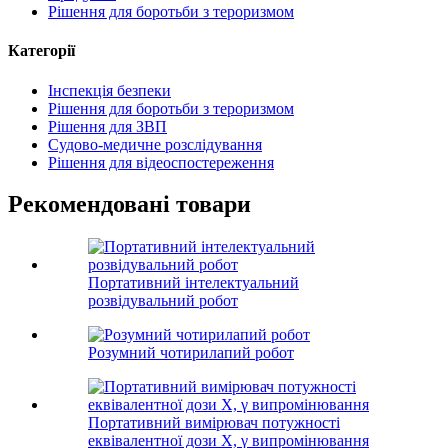
Рішення для боротьби з тероризмом
Категорії
Інспекція безпеки
Рішення для боротьби з тероризмом
Рішення для ЗВП
Судово-медичне розслідування
Рішення для відеоспостереження
Рекомендовані товари
Портативний інтелектуальний
розвідувальний робот
Розумний чотирилапий робот
Портативний вимірювач потужності
еквівалентної дози X, γ випромінювання