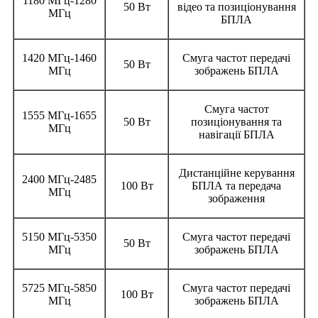
1180 МГц-1280
50 Вт
відео та позиціонування
МГц
БПЛА
1420 МГц-1460
Смуга частот передачі
50 Вт
МГц
зображень БПЛА
Смуга частот
1555 МГц-1655
50 Вт
позиціонування та
МГц
навігації БПЛА
Дистанційне керування
2400 МГц-2485
100 Вт
БПЛА та передача
МГц
зображення
5150 МГц-5350
Смуга частот передачі
50 Вт
МГц
зображень БПЛА
5725 МГц-5850
Смуга частот передачі
100 Вт
МГц
зображень БПЛА