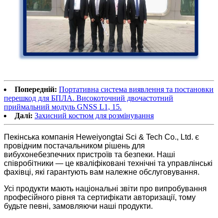
Попередній:
Портативна система виявлення та постановки
перешкод для БПЛА. Високоточний двочастотний
приймальний модуль GNSS L1, 15.
Далі:
Захисний костюм для розмінування
Пекінська компанія Heweiyongtai Sci & Tech Co., Ltd. є
провідним постачальником рішень для
вибухонебезпечних пристроїв та безпеки. Наші
співробітники — це кваліфіковані технічні та управлінські
фахівці, які гарантують вам належне обслуговування.
Усі продукти мають національні звіти про випробування
професійного рівня та сертифікати авторизації, тому
будьте певні, замовляючи наші продукти.