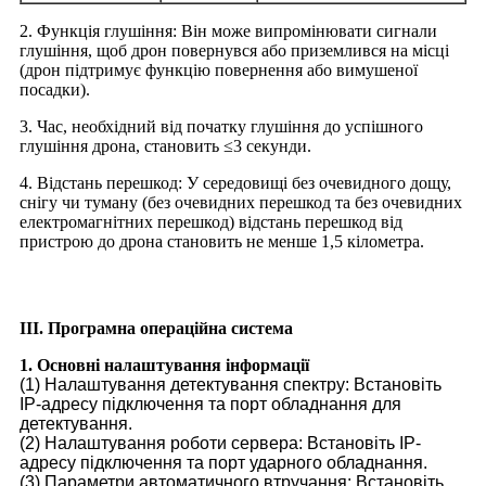
2. Функція глушіння: Він може випромінювати сигнали
глушіння, щоб дрон повернувся або приземлився на місці
(дрон підтримує функцію повернення або вимушеної
посадки).
3. Час, необхідний від початку глушіння до успішного
глушіння дрона, становить ≤3 секунди.
4. Відстань перешкод: У середовищі без очевидного дощу,
снігу чи туману (без очевидних перешкод та без очевидних
електромагнітних перешкод) відстань перешкод від
пристрою до дрона становить не менше 1,5 кілометра.
III. Програмна операційна система
1. Основні налаштування інформації
(1) Налаштування детектування спектру: Встановіть
IP-адресу підключення та порт обладнання для
детектування.
(2) Налаштування роботи сервера: Встановіть IP-
адресу підключення та порт ударного обладнання.
(3) Параметри автоматичного втручання: Встановіть