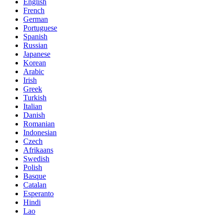
English
French
German
Portuguese
Spanish
Russian
Japanese
Korean
Arabic
Irish
Greek
Turkish
Italian
Danish
Romanian
Indonesian
Czech
Afrikaans
Swedish
Polish
Basque
Catalan
Esperanto
Hindi
Lao