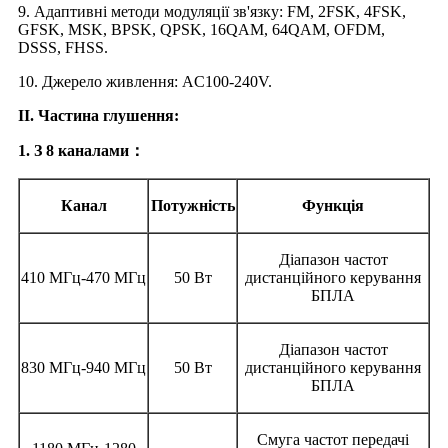
9. Адаптивні методи модуляції зв'язку: FM, 2FSK, 4FSK,
GFSK, MSK, BPSK, QPSK, 16QAM, 64QAM, OFDM,
DSSS, FHSS.
10. Джерело живлення: AC100-240V.
II. Частина глушення:
1. З 8 каналами：
Канал
Потужність
Функція
Діапазон частот
410 МГц-470 МГц
50 Вт
дистанційного керування
БПЛА
Діапазон частот
830 МГц-940 МГц
50 Вт
дистанційного керування
БПЛА
Смуга частот передачі