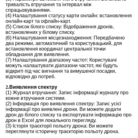
тривалість втручання та інтервал між
спрацьовуваннями.
(4) Налаштування статусу карти онлайн: встановлення
онлайн-карт та офлайн-карт.
(5) Список білого списку: Відображення дронів,
встановлених у білому списку.
(6) Налаштування місцезнаходження: Передбачено
два режими, автоматичний та користувацький, для
встановлення координат центральної точки
обладнання для виявлення.
(7) Налаштування діапазону частот: Користувачі
можуть налаштувати діапазони частот, які будуть
відкриті під час вигнання та вимушеної посадки,
відповідно до потреб.
2.
Виявлення спектру
(1) Журнал втручання: Запис інформації журналу про
кожне втручання системи.
(2) Інформація про виявлення спектру: Запис усієї
інформації про виявлені дрони. Ви можете додати
дрон до білого списку та експортувати інформацію про
дрон в Excel для локального перегляду.
(3) Історія траєкторії польоту дрона: Ви можете
переглянути історичну траєкторію польоту дрона.