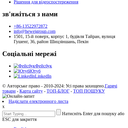
Рішення для відеоспостереження
зв'яжіться з нами
+86-13522972872
info@heweigroup.com
1501, 15-й поверх, корпус 1, будівля Тайран, вулиця
Гушенг, 36, район Шицзіншань, Пекін
Соціальні мережі
Фейсбук
Ютуб
LinkedIn
© Авторське право - 2010-2024: Усі права захищено.
Гарячі
товари
-
Карта сайту
-
ТОП-БЛОГ
-
ТОП ПОШУКУ
Надіслати електронного листа
x
Натисніть Enter для пошуку або
ESC для закриття