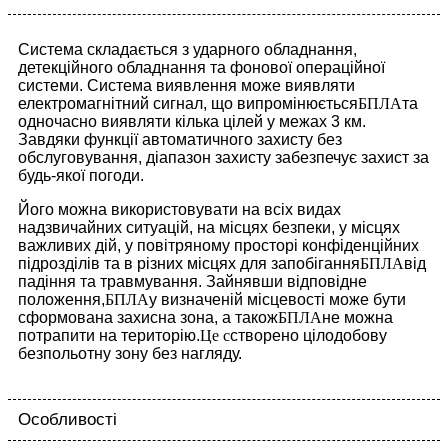
Система складається з ударного обладнання,
детекційного обладнання та фонової операційної
системи. Система виявлення може виявляти
електромагнітний сигнал, що випромінюється
БПЛА
та
одночасно виявляти кілька цілей у межах 3 км.
Завдяки функції автоматичного захисту без
обслуговування, діапазон захисту забезпечує захист за
будь-якої погоди.
Його можна використовувати на всіх видах
надзвичайних ситуацій, на місцях безпеки, у місцях
важливих дій, у повітряному просторі конфіденційних
підрозділів та в різних місцях для запобігання
БПЛА
від
падіння та травмування. Зайнявши відповідне
положення,
БПЛА
у визначеній місцевості може бути
сформована захисна зона, а також
БПЛА
не можна
потрапити на територію.
Це с
створено цілодобову
безпольотну зону без нагляду.
Особливості