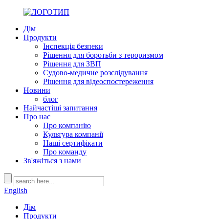
Дім
Продукти
Інспекція безпеки
Рішення для боротьби з тероризмом
Рішення для ЗВП
Судово-медичне розслідування
Рішення для відеоспостереження
Новини
блог
Найчастіші запитання
Про нас
Про компанію
Культура компанії
Наші сертифікати
Про команду
Зв'яжіться з нами
English
Дім
Продукти