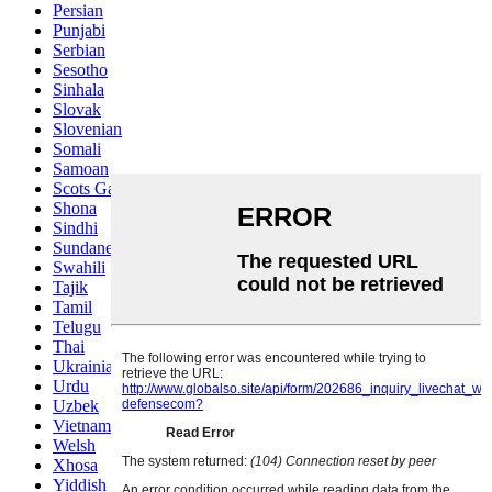
Persian
Punjabi
Serbian
Sesotho
Sinhala
Slovak
Slovenian
Somali
Samoan
Scots Gaelic
Shona
Sindhi
Sundanese
Swahili
Tajik
Tamil
Telugu
Thai
Ukrainian
Urdu
Uzbek
Vietnamese
Welsh
Xhosa
Yiddish