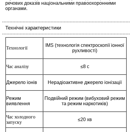
речових доказів національними правоохоронними
органами.
Технічні характеристики
IMS (технологія спектроскопії іонної
Технології
рухливості)
Час аналізу
≤8 с
Джерело іонів
Нерадіоактивне джерело іонізації
Режим
Подвійний режим (вибуховий режим
виявлення
та режим наркотиків)
Час холодного
≤20 хв
запуску