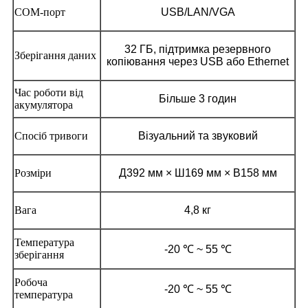
COM-порт
USB/LAN/VGA
32 ГБ, підтримка резервного
Зберігання даних
копіювання через USB або Ethernet
Час роботи від
Більше 3 годин
акумулятора
Спосіб тривоги
Візуальний та звуковий
Розміри
Д392 мм × Ш169 мм × В158 мм
Вага
4,8 кг
Температура
-20 ℃ ~ 55 ℃
зберігання
Робоча
-20 ℃ ~ 55 ℃
температура