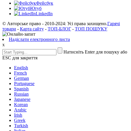
Фейсбук
Ютуб
LinkedIn
© Авторське право - 2010-2024: Усі права захищено.
Гарячі
товари
-
Карта сайту
-
ТОП-БЛОГ
-
ТОП ПОШУКУ
Надіслати електронного листа
x
Натисніть Enter для пошуку або
ESC для закриття
English
French
German
Portuguese
Spanish
Russian
Japanese
Korean
Arabic
Irish
Greek
Turkish
Italian