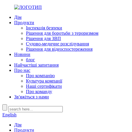
Дім
Продукти
Інспекція безпеки
Рішення для боротьби з тероризмом
Рішення для ЗВП
Судово-медичне розслідування
Рішення для відеоспостереження
Новини
блог
Найчастіші запитання
Про нас
Про компанію
Культура компанії
Наші сертифікати
Про команду
Зв'яжіться з нами
English
Дім
Продукти