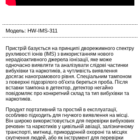
Модель: HW-IMS-311
Пристрій базується на принципі дворежимного спектру
рухливості іонів (IMS) з використанням нового
нерадіоактивного джерела іонізації, яке може
одночасно виявляти та аналізувати слідові частинки
вибухівки та наркотиків, а чутливість виявлення
досягає нанограмового рівня. Спеціальним тампоном
з поверхні підозрілого об'єкта береться проба. Після
вставки тампона в детектор, детектор негайно
повідомляє про конкретний склад та тип вибухівки та
наркотиків.
Продукт портативний та простий в експлуатації,
особливо підходить для гнучкого виявлення на місці.
Він широко використовується для перевірки вибухових
речовин та наркотиків у цивільній авіації, залізничному
транспорті, митниці, прикордонній охороні та місцях
скупчення людей, або як інструмент для перевірки