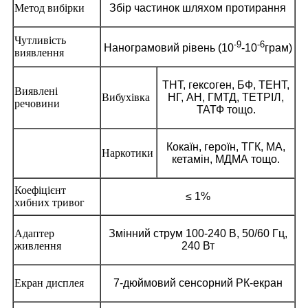
Метод вибірки
Збір частинок шляхом протирання
Чутливість
-
9
-
6
Нанограмовий рівень (10
-10
грам)
виявлення
ТНТ, гексоген, БФ, ТЕНТ,
Виявлені
Вибухівка
НГ, АН, ГМТД, ТЕТРІЛ,
речовини
ТАТФ тощо.
Кокаїн, героїн, ТГК, МА,
Наркотики
кетамін, МДМА тощо.
Коефіцієнт
≤ 1%
хибних тривог
Адаптер
Змінний струм 100-240 В, 50/60 Гц,
живлення
240 Вт
Екран дисплея
7-дюймовий сенсорний РК-екран