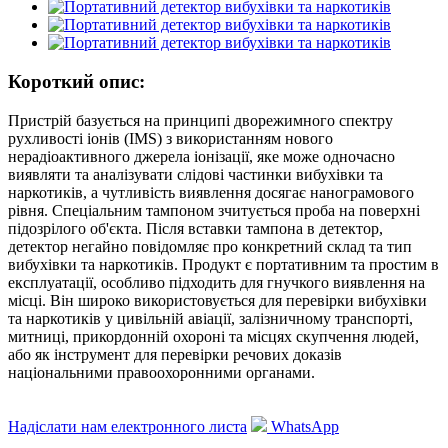
Короткий опис:
Пристрій базується на принципі дворежимного спектру
рухливості іонів (IMS) з використанням нового
нерадіоактивного джерела іонізації, яке може одночасно
виявляти та аналізувати слідові частинки вибухівки та
наркотиків, а чутливість виявлення досягає нанограмового
рівня. Спеціальним тампоном зчитується проба на поверхні
підозрілого об'єкта. Після вставки тампона в детектор,
детектор негайно повідомляє про конкретний склад та тип
вибухівки та наркотиків. Продукт є портативним та простим в
експлуатації, особливо підходить для гнучкого виявлення на
місці. Він широко використовується для перевірки вибухівки
та наркотиків у цивільній авіації, залізничному транспорті,
митниці, прикордонній охороні та місцях скупчення людей,
або як інструмент для перевірки речових доказів
національними правоохоронними органами.
Надіслати нам електронного листа
WhatsApp